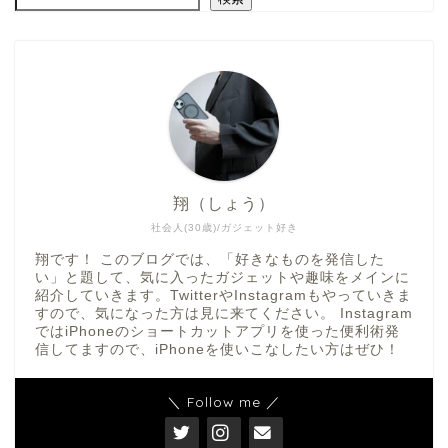
翔（しょう）
社会人(30歳)/ガジェット好き
翔です！ このブログでは、「好きなものを発信した
い」と題して、気に入ったガジェットや趣味をメインに
紹介していきます。TwitterやInstagramもやっていきま
すので、気になった方は見に来てください。 Instagram
ではiPhoneのショートカットアプリを使った便利術発
信してますので、iPhoneを使いこなしたい方はぜひ！
＼ Follow me ／